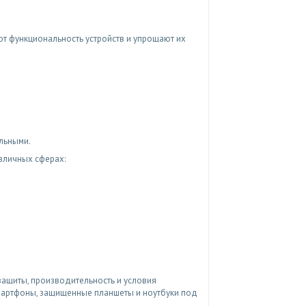
ют функциональность устройств и упрощают их
льными.
зличных сферах:
защиты, производительность и условия
мартфоны, защищенные планшеты и ноутбуки под