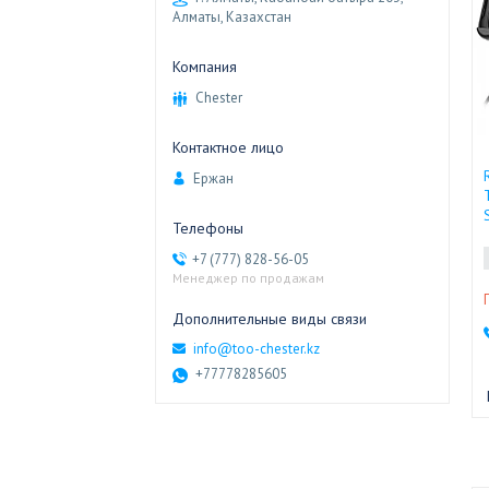
Алматы, Казахстан
Chester
Ержан
+7 (777) 828-56-05
Менеджер по продажам
info@too-chester.kz
+77778285605