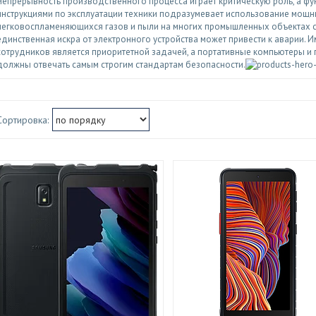
Непрерывность производственного процесса играет критическую роль, а ф
инструкциями по эксплуатации техники подразумевает использование мощны
легковоспламеняющихся газов и пыли на многих промышленных объектах с
единственная искра от электронного устройства может привести к аварии.
сотрудников является приоритетной задачей, а портативные компьютеры и 
должны отвечать самым строгим стандартам безопасности.