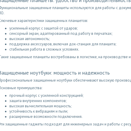
Защищенные планшеты: удобство и производительность
Функциональные защищенные планшеты используются для работы с докуме
ПО.
Ключевые характеристики защищенных планшетов:
усиленный корпус с защитой от ударов;
сенсорный экран, адаптированный под работу в перчатках;
высокая автономность;
поддержка аксессуаров, включая док-станция для планшета;
стабильная работа в сложных условиях.
Такие защищенные планшеты востребованы в логистике, на производстве и
Защищенные ноутбуки: мощность и надежность
Профессиональные защищенные ноутбуки обеспечивают высокую производи
Основные преимущества:
прочный корпус с усиленной конструкцией;
защита внутренних компонентов;
высокая вычислительная мощность;
устойчивость к вибрациям и пыли;
расширенные возможности подключения.
Эти защищенные гаджеты подходят для инженерных задач и работы с рес