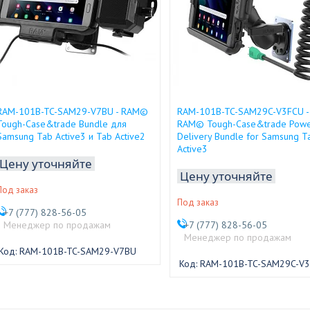
RAM-101B-TC-SAM29-V7BU - RAM©
RAM-101B-TC-SAM29C-V3FCU -
Tough-Case&trade Bundle для
RAM© Tough-Case&trade Pow
Samsung Tab Active3 и Tab Active2
Delivery Bundle for Samsung T
Active3
Цену уточняйте
Цену уточняйте
Под заказ
Под заказ
+7 (777) 828-56-05
Менеджер по продажам
+7 (777) 828-56-05
Менеджер по продажам
RAM-101B-TC-SAM29-V7BU
RAM-101B-TC-SAM29C-V