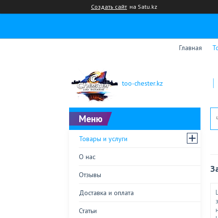
Создать сайт
на Satu.kz
Главная
Т
too-chester.kz
Товары и услуги
О нас
З
Отзывы
Доставка и оплата
Статьи