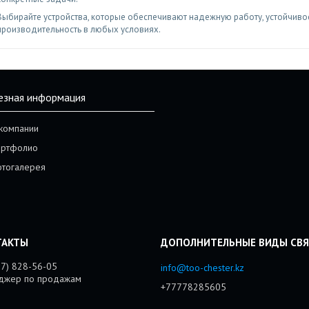
Выбирайте устройства, которые обеспечивают надежную работу, устойчиво
производительность в любых условиях.
езная информация
компании
ртфолио
тогалерея
77) 828-56-05
info@too-chester.kz
джер по продажам
+77778285605