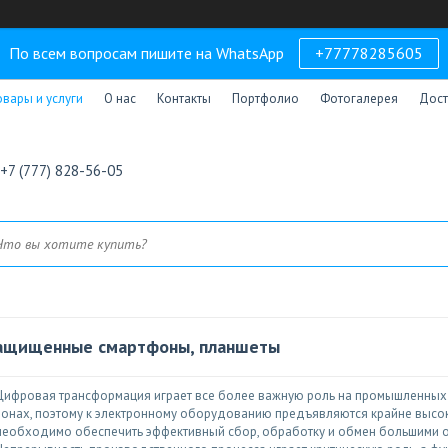
По всем вопросам пишите на WhatsApp
+77778285605
овары и услуги
О нас
Контакты
Портфолио
Фотогалерея
Дост
+7 (777) 828-56-05
ащищенные смартфоны, планшеты
Цифровая трансформация играет все более важную роль на промышленных 
зонах, поэтому к электронному оборудованию предъявляются крайне высо
необходимо обеспечить эффективный сбор, обработку и обмен большими 