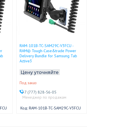
RAM-101B-TC-SAM29C-V3FCU -
er
RAM© Tough-Case&trade Power
ab
Delivery Bundle for Samsung Tab
Active3
Цену уточняйте
Под заказ
+7 (777) 828-56-05
Менеджер по продажам
3FCU
RAM-101B-TC-SAM29C-V3FCU