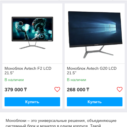
оперативной памяти или установить видеокарту для игр.
Хорошо подходит как для мультимедийных, так и для бизнес
приложений. Стильный моноблок AVTECH является
высокотехнологичным устройством, который органично
дополнит и украсит современные офисы и дома.
Моноблок Avtech F2 LCD
Моноблок Avtech G20 LCD
21.5"
21.5"
В наличии
В наличии
379 000
268 000
₸
₸
Купить
Купить
Моноблоки – это универсальные решения, объединяющие
системный блок и монитор в одном корпусе. Такой