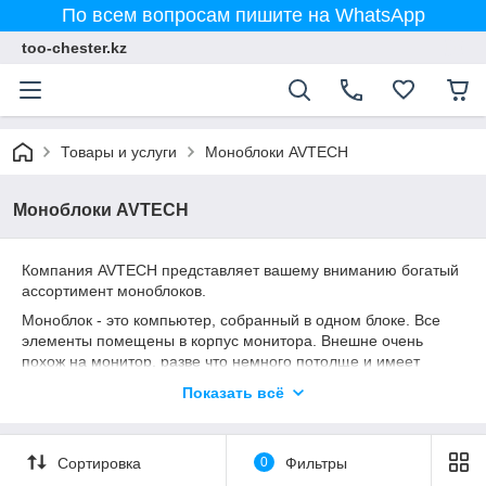
По всем вопросам пишите на WhatsApp
too-chester.kz
Товары и услуги
Моноблоки AVTECH
Моноблоки AVTECH
Компания AVTECH представляет вашему вниманию богатый
ассортимент моноблоков.
Моноблок - это компьютер, собранный в одном блоке. Все
элементы помещены в корпус монитора. Внешне очень
похож на монитор, разве что немного потолще и имеет
больше органов управления. Главное достоинство
Показать всё
моноблока – компактность, занимает мало места,
практически отсутствуют соединительные провода - монитор
и системный блок реализованы в одном корпусе. Моноблок
Сортировка
0
Фильтры
AVTECH позволяет модернизировать параметры по желанию
покупателя, например, можно увеличить размер