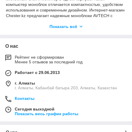
компьютер моноблок отличается компактностью, удобством
использования и современным дизайном. Интернет-магазин
Chester.kz предлагает надежные моноблоки AVTECH с
возможностью заказа в Алматы и по всему Казахстану.
Показать всё
Компьютер моноблок: преимущества и
особенности
О нас
Современный компьютер моноблок подходит для офиса,
Рейтинг не сформирован
бизнеса и домашнего использования. Он не требует сложной
Менее 5 отзывов за последний год
установки и позволяет организовать рабочее место без
лишних проводов.
Работает с 29.06.2013
Преимущества:
г. Алматы
компактный формат и экономия пространства;
г. Алматы, Кабанбай батыра 203, Алматы, Казахстан
стильный внешний вид;
Контакты
простота подключения и эксплуатации;
Сегодня выходной
низкий уровень шума;
Показать весь график работы
оптимальная производительность для повседневных
задач.