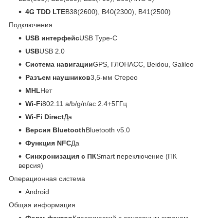
4G TDD LTE
B38(2600), B40(2300), B41(2500)
Подключения
USB интерфейс
USB Type-C
USB
USB 2.0
Система навигации
GPS, ГЛОНАСС, Beidou, Galileo
Разъем наушников
3,5-мм Стерео
MHL
Нет
Wi-Fi
802.11 a/b/g/n/ac 2.4+5ГГц
Wi-Fi Direct
Да
Версия Bluetooth
Bluetooth v5.0
Функция NFC
Да
Синхронизация с ПК
Smart переключение (ПК
версия)
Операционная система
Android
Общая информация
Форм-фактор
Классический с сенсорным экраном