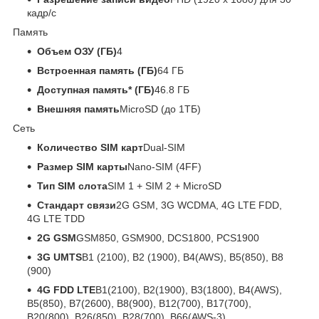
кадр/с
Память
Объем ОЗУ (ГБ)
4
Встроенная память (ГБ)
64 ГБ
Доступная память* (ГБ)
46.8 ГБ
Внешняя память
MicroSD (до 1ТБ)
Сеть
Количество SIM карт
Dual-SIM
Размер SIM карты
Nano-SIM (4FF)
Тип SIM слота
SIM 1 + SIM 2 + MicroSD
Стандарт связи
2G GSM, 3G WCDMA, 4G LTE FDD,
4G LTE TDD
2G GSM
GSM850, GSM900, DCS1800, PCS1900
3G UMTS
B1 (2100), B2 (1900), B4(AWS), B5(850), B8
(900)
4G FDD LTE
B1(2100), B2(1900), B3(1800), B4(AWS),
B5(850), B7(2600), B8(900), B12(700), B17(700),
B20(800), B26(850), B28(700), B66(AWS-3)