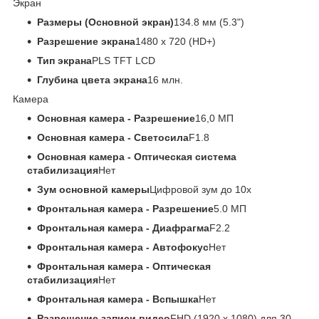
Экран
Размеры (Основной экран)
134.8 мм (5.3")
Разрешение экрана
1480 x 720 (HD+)
Тип экрана
PLS TFT LCD
Глубина цвета экрана
16 млн.
Камера
Основная камера - Разрешение
16,0 МП
Основная камера - Светосила
F1.8
Основная камера - Оптическая система
стабилизация
Нет
Зум основной камеры
Цифровой зум до 10x
Фронтальная камера - Разрешение
5.0 MП
Фронтальная камера - Диафрагма
F2.2
Фронтальная камера - Автофокус
Нет
Фронтальная камера - Оптическая
стабилизация
Нет
Фронтальная камера - Вспышка
Нет
Разрешение записи видео
FHD (1920 x 1080) для 30