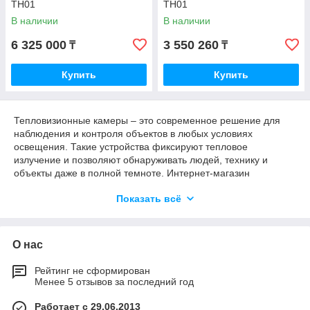
TH01
TH01
В наличии
В наличии
6 325 000
3 550 260
₸
₸
Купить
Купить
Тепловизионные камеры – это современное решение для
наблюдения и контроля объектов в любых условиях
освещения. Такие устройства фиксируют тепловое
излучение и позволяют обнаруживать людей, технику и
объекты даже в полной темноте. Интернет-магазин
Chester.kz предлагает профессиональные тепловизоры и
Показать всё
тепловизионные камеры видеонаблюдения с возможностью
заказа в Алматы и по всему Казахстану.
О нас
Тепловизоры: особенности и
преимущества
Рейтинг не сформирован
Менее 5 отзывов за последний год
Современные тепловизоры отличаются высокой точностью и
надежностью. Они используются для обеспечения
Работает с 29.06.2013