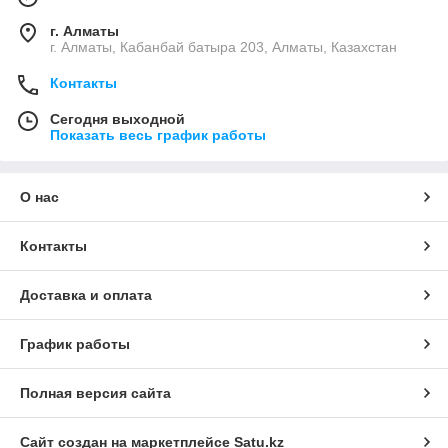
безопасности, мониторинга территорий и диагностики
оборудования.
г. Алматы
г. Алматы, Кабанбай батыра 203, Алматы, Казахстан
Преимущества тепловизионных камер:
работа в полной темноте и при плохой видимости;
Контакты
обнаружение объектов по тепловому излучению;
Сегодня выходной
Показать весь график работы
высокая точность и дальность обнаружения;
устойчивость к погодным условиям;
круглосуточный режим работы.
О нас
Такие тепловизионные камеры незаменимы для охранных
систем и технического контроля.
Контакты
Тепловизионные камеры
Доставка и оплата
видеонаблюдения
График работы
Профессиональные тепловизионные камеры
видеонаблюдения используются для охраны объектов и
контроля территорий. Они интегрируются в системы
Полная версия сайта
безопасности и позволяют повысить эффективность
видеонаблюдения.
Сайт создан на маркетплейсе
Satu.kz