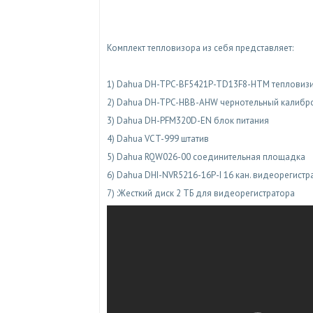
Комплект тепловизора из себя представляет:
1) Dahua DH-TPC-BF5421P-TD13F8-HTM тепловиз
2) Dahua DH-TPC-HBB-AHW чернотельный калибр
3) Dahua DH-PFM320D-EN блок питания
4) Dahua VCT-999 штатив
5) Dahua RQW026-00 соединительная площадка
6) Dahua DHI-NVR5216-16P-I 16 кан. видеорегистра
7) :Жесткий диск 2 ТБ для видеорегистратора