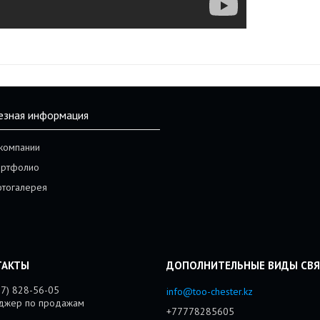
езная информация
компании
ртфолио
тогалерея
77) 828-56-05
info@too-chester.kz
джер по продажам
+77778285605