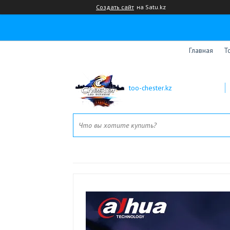
Создать сайт
на Satu.kz
Главная
Т
too-chester.kz