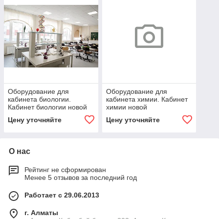
Оборудование для
Оборудование для
кабинета биологии.
кабинета химии. Кабинет
Кабинет биологии новой
химии новой
модификации с
модификации с
Цену уточняйте
Цену уточняйте
материально-техническим
материально-техническим
оснащением
оснащением
О нас
Рейтинг не сформирован
Менее 5 отзывов за последний год
Работает с 29.06.2013
г. Алматы