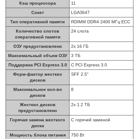
Кэш процессора
11
Сокет
LGA3647
Тип оперативной памяти
RDIMM DDR4 2400 МГц ECC
Количество слотов
24 слота
оперативной памяти
ОЗУ предустановлено
2x 16 ГБ
Максимальный объем ОЗУ
3 ТБ
Поддержка PCI Express 3.0
С PCI Express 3.0
Форм-фактор жестких
SFF 2.5"
дисков
Максимальное кол-во
8
дисков
Жестких дисков
2x 1.2 ТБ
предустановлено
Горячая замена жесткого
С горячей заменой
диска
Мощность блока питания
750 Вт