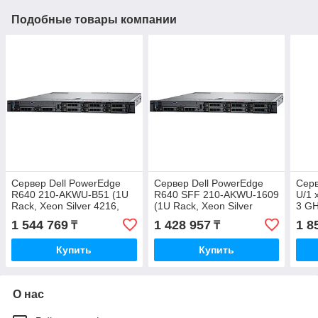
Подобные товары компании
Сервер Dell PowerEdge
Сервер Dell PowerEdge
Серв
R640 210-AKWU-B51 (1U
R640 SFF 210-AKWU-1609
U/1 
Rack, Xeon Silver 4216,
(1U Rack, Xeon Silver
3 G
2100 МГц, 16, 22, 1x 16
4208, 2100 МГц, 8, 11, 1x
MHz
1 544 769
1 428 957
1 8
₸
₸
ГБ, SFF 2.5", 8, 1
32 ГБ, SFF 2.5",
(0,1,
Купить
Купить
О нас