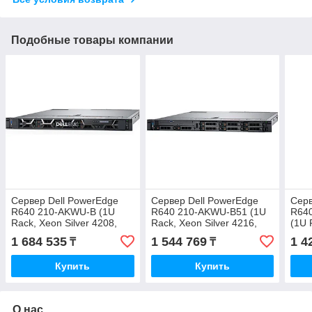
Подобные товары компании
Сервер Dell PowerEdge
Сервер Dell PowerEdge
Серв
R640 210-AKWU-B (1U
R640 210-AKWU-B51 (1U
R64
Rack, Xeon Silver 4208,
Rack, Xeon Silver 4216,
(1U 
2100 МГц, 8, 11, 2x 16 ГБ,
2100 МГц, 16, 22, 1x 16
4208
1 684 535
1 544 769
1 4
₸
₸
SFF 2.5", 8, 2x 1
ГБ, SFF 2.5", 8, 1
32 Г
Купить
Купить
О нас