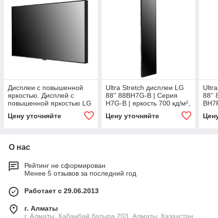
Дисплеи с повышенной
Ultra Stretch дисплеи LG
Ultr
яркостью. Дисплей с
88'' 88BH7G-B | Серия
88''
повышенной яркостью LG
H7G-B | яркость 700 кд/м²,
BH7F
55'' 55XS4J-B | Серия
UHD
м², 
Цену уточняйте
Цену уточняйте
Цен
XS4J | яркость 4000 кд/м
О нас
Рейтинг не сформирован
Менее 5 отзывов за последний год
Работает с 29.06.2013
г. Алматы
г. Алматы, Кабанбай батыра 203, Алматы, Казахстан