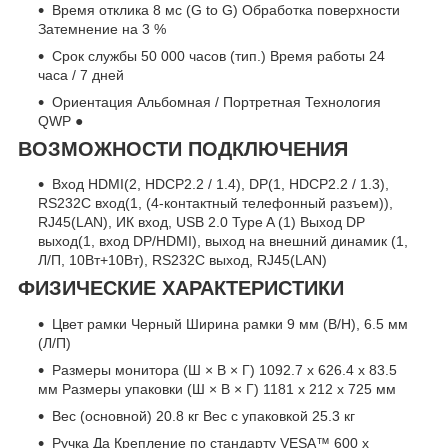
Время отклика 8 мс (G to G) Обработка поверхности
Затемнение на 3 %
Срок службы 50 000 часов (тип.) Время работы 24
часа / 7 дней
Ориентация Альбомная / Портретная Технология
QWP ●
ВОЗМОЖНОСТИ ПОДКЛЮЧЕНИЯ
Вход HDMI(2, HDCP2.2 / 1.4), DP(1, HDCP2.2 / 1.3),
RS232C вход(1, (4-контактный телефонный разъем)),
RJ45(LAN), ИК вход, USB 2.0 Type A (1) Выход DP
выход(1, вход DP/HDMI), выход на внешний динамик (1,
Л/П, 10Вт+10Вт), RS232C выход, RJ45(LAN)
ФИЗИЧЕСКИЕ ХАРАКТЕРИСТИКИ
Цвет рамки Черный Ширина рамки 9 мм (В/Н), 6.5 мм
(Л/П)
Размеры монитора (Ш × В × Г) 1092.7 x 626.4 x 83.5
мм Размеры упаковки (Ш × В × Г) 1181 x 212 x 725 мм
Вес (основной) 20.8 кг Вес с упаковкой 25.3 кг
Ручка Да Крепление по стандарту VESA™ 600 x