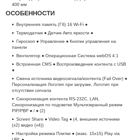
400 мм
ОСОБЕННОСТИ
Внутренняя память (Гб) 16 Wi-Fi ●
Термодатчик ● Датчик Авто яркости ●
Гироскоп ● Управление ● Кнопки управления на
панели
Вентилятор ● Операционная Система webOS 4.1
Встроенная CMS ● Воспроизведение контента с USB
●
Смена источника видеосигнала/контента (Fail Over) ●
Персонализация Логотип при загрузке, Логотип при
отсутствии сигнала
Синхронизация контента RS-232C, LAN,
Синхронизация по подсветке Мультиэкранный режим
PIP/PBP ● / ● (2)
Screen Share ● Video Tag ● (4, внешние источники
(x2) видео (x4))
Настройка режима Плитки ● (макс. 15x15) Play via
URL ●