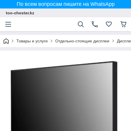
По всем вопросам пишите на WhatsApp
too-chester.kz
Товары и услуги
Отдельно-стоящие дисплеи
Диспле