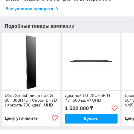
Все условия возврата
Подобные товары компании
Ultra Stretch дисплеи LG
Дисплей LG 75UH5F-H
Дисп
88'' 88BH7D | Серия BH7D
75'' 500 кд/м² UHD
55" 
| яркость 700 кд/м², UHD
VM5
1 522 000
₸
шов 
нит
Цену уточняйте
Цен
Купить