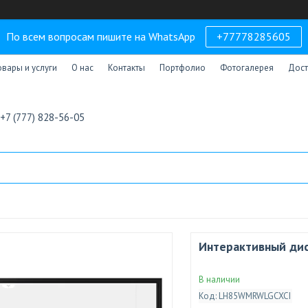
По всем вопросам пишите на WhatsApp
+77778285605
овары и услуги
О нас
Контакты
Портфолио
Фотогалерея
Дост
+7 (777) 828-56-05
Интерактивный дис
В наличии
Код:
LH85WMRWLGCXCI