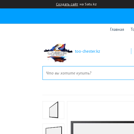
Создать сайт
на Satu.kz
Главная
Т
too-chester.kz