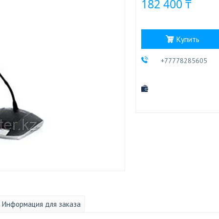
182 400 ₸
Купить
+77778285605
Информация для заказа