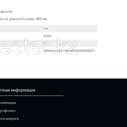
рофоном
м на длинной ножке 480 мм.
езная информация
компании
ртфолио
тогалерея