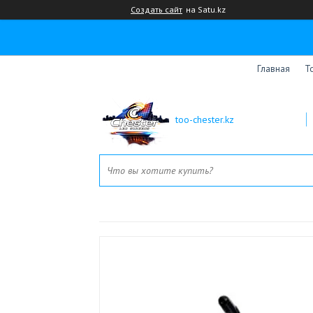
Создать сайт
на Satu.kz
Главная
Т
too-chester.kz