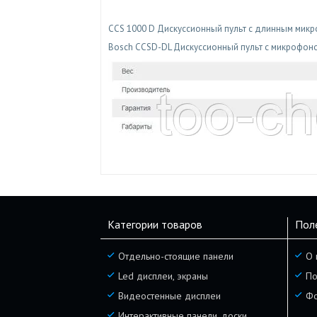
CCS 1000 D Дискуссионный пульт с длинным мик
Bosch CCSD-DL Дискуссионный пульт с микрофоно
Категории товаров
Пол
Отдельно-стоящие панели
О 
Led дисплеи, экраны
По
Видеостенные дисплеи
Фо
Интерактивные панели, доски