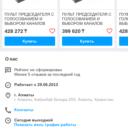
ПУЛЬТ ПРЕДСЕДАТЕЛЯ С
ПУЛЬТ ПРЕДСЕДАТЕЛЯ С
ПУЛ
ГОЛОСОВАНИЕМ И
ГОЛОСОВАНИЕМ И
ГОЛ
ВЫБОРОМ КАНАЛОВ
ВЫБОРОМ КАНАЛОВ
ВЫБ
ВРЕЗНОЙ VISSONIC VIS-
ВРЕЗНОЙ VISSONIC VIS-
ВРЕ
428 272
399 620
428
₸
₸
FFC-F2
FFC-F1
FFD
Купить
Купить
О нас
Рейтинг не сформирован
Менее 5 отзывов за последний год
Работает с 29.06.2013
г. Алматы
г. Алматы, Кабанбай батыра 203, Алматы, Казахстан
Контакты
Сегодня выходной
Показать весь график работы