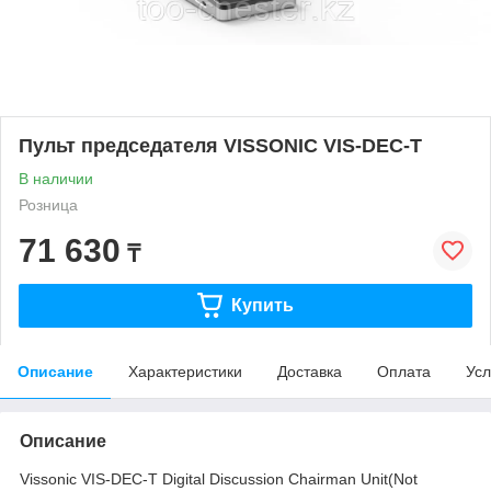
Пульт председателя VISSONIC VIS-DEС-T
В наличии
Розница
71 630
₸
Купить
Описание
Характеристики
Доставка
Оплата
Усл
Описание
Vissonic VIS-DEС-T Digital Discussion Chairman Unit(Not