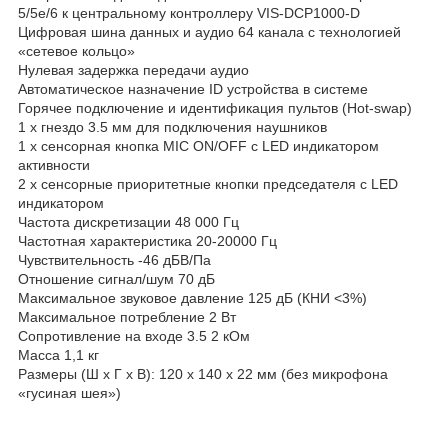
5/5e/6 к центральному контроллеру VIS-DCP1000-D
Цифровая шина данных и аудио 64 канала с технологией
«сетевое кольцо»
Нулевая задержка передачи аудио
Автоматическое назначение ID устройства в системе
Горячее подключение и идентификация пультов (Hot-swap)
1 x гнездо 3.5 мм для подключения наушников
1 x сенсорная кнопка MIC ON/OFF с LED индикатором
активности
2 x сенсорные приоритетные кнопки председателя с LED
индикатором
Частота дискретизации 48 000 Гц
Частотная характеристика 20-20000 Гц
Чувствительность -46 дБВ/Па
Отношение сигнал/шум 70 дБ
Максимальное звуковое давление 125 дБ (КНИ <3%)
Максимальное потребление 2 Вт
Сопротивление на входе 3.5 2 кОм
Масса 1,1 кг
Размеры (Ш х Г х В): 120 х 140 х 22 мм (без микрофона
«гусиная шея»)