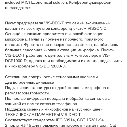
included MIC) Economical solution. Конференц-микрофон
председателя
Пульт председателя VIS-DEC-T это самый экономичный
вариант из всех пультов конференц-систем VISSONIC.
Оснащён кнопками приоритета и кнопкой активации
микрофона. Пульт выполнен из прочного, приятного
пластика. Фронтальная поверхность из стекла, на нём лишь
большая сенсорная кнопка активации микрофона. Пульты
VIS-DEC-T работают с центральным контроллером VIS-
DCP1000-D, однако при необходимости их можно подключить
и к контроллеру VIS-DCP2000-D.
Стеклянная поверхность с сенсорными кнопками
Два встроенных динамика
Подключение гарнитуры с одной стороны микрофона c
регулятором громкости
Полностью цифровая передача и обработка сигналов с
защитой от помех сотовых телефонов
Поддержка сменных микрофонов на «гусиной шее»
ТЕХНИЧЕСКИЕ ПАРАМЕТРЫ VIS-DEC-T
Соответствует стандартам IEC 60914, GBT 15381-94
2 порта RJ-45 для подключения кабелем «витая пара» Cat