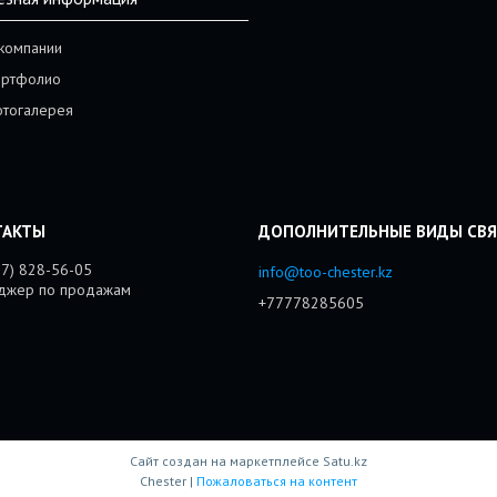
компании
ртфолио
тогалерея
77) 828-56-05
info@too-chester.kz
джер по продажам
+77778285605
Сайт создан на маркетплейсе
Satu.kz
Chester |
Пожаловаться на контент