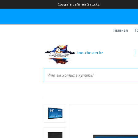
Создать сайт
на Satu.kz
Главная
Т
too-chester.kz