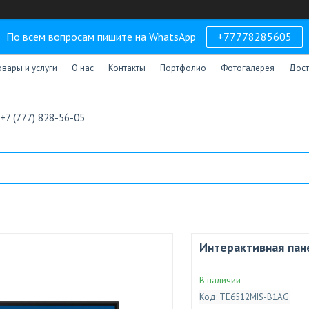
По всем вопросам пишите на WhatsApp
+77778285605
овары и услуги
О нас
Контакты
Портфолио
Фотогалерея
Дост
+7 (777) 828-56-05
Интерактивная пан
В наличии
Код:
TE6512MIS-B1AG