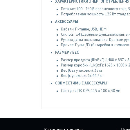
ХАРАКТЕРИСТИКИ ЭНЕРГОПОТРЕБЛЕНИЯ
Питание: 100–240 В переменного тока, 5
Потребляемая мощность: 125 Вт стандарт
АКСЕССУАРЫ
Кабели: Питание, USB, HDMI
Стилусы: x4 (двойные функциональные 
Руководства пользователя: Краткое ру
Прочее: Пульт ДУ (батарейки в комплект
РАЗМЕР / ВЕС
Размер продукта (ШxВxГ): 1488 x 897 x 8
Размер коробки (ШxВxГ): 1628 x 1005 x 
Вес (без упаковки): 35 кг
Вес (с упаковкой): 44.7 кг
СОВМЕСТИМЫЕ АКСЕССУАРЫ
Слот для ПК OPS: 119 x 180 x 30 мм
Категории товаров
Пол