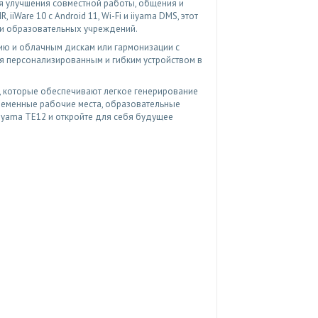
я улучшения совместной работы, общения и
iWare 10 с Android 11, Wi-Fi и iiyama DMS, этот
 и образовательных учреждений.
ию и облачным дискам или гармонизации с
я персонализированным и гибким устройством в
, которые обеспечивают легкое генерирование
ременные рабочие места, образовательные
iyama TE12 и откройте для себя будущее