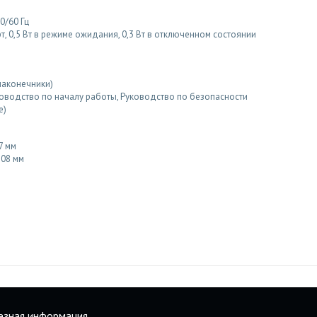
0/60 Гц
, 0,5 Вт в режиме ожидания, 0,3 Вт в отключенном состоянии
наконечники)
ководство по началу работы, Руководство по безопасности
е)
7 мм
208 мм
езная информация