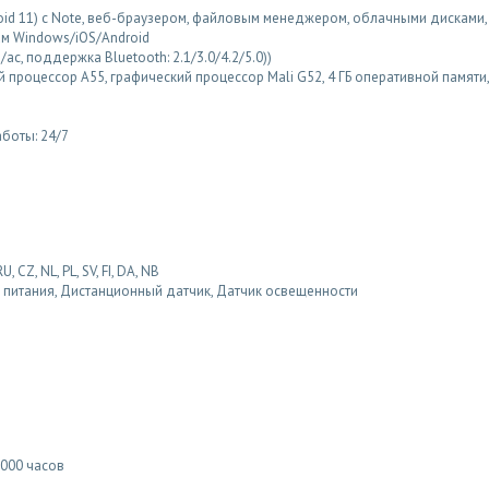
oid 11) с Note, веб-браузером, файловым менеджером, облачными дисками, W
м Windows/iOS/Android
/n/ac, поддержка Bluetooth: 2.1/3.0/4.2/5.0))
процессор A55, графический процессор Mali G52, 4 ГБ оперативной памяти,
боты: 24/7
, CZ, NL, PL, SV, FI, DA, NB
 питания, Дистанционный датчик, Датчик освещенности
 000 часов