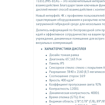
TE6512MIS-B1AG — это исключительный интеракти
взаимодействия. Благодаря таким ключевым функция
дисплей меняет способ взаимодействия с контен
Новый интерфейс 4K с профилями пользователей 
существующим оборудованием и раскрытию истинн
загруженной гибридной среде для нескольких п
Делитесь информацией по беспроводной сети про
идей и эффективное сотрудничество на вашем пр
учреждения, динамичные помещения для встреч и
визуальных коммуникаций.
ХАРАКТЕРИСТИКИ ДИСПЛЕЯ
Дизайн: тонкая рамка
Диагональ: 65", 163.9 см
Панель: IPS
Сенсорное стекло: стекло с покрытием A
Разрешение: 3840 x 2160 (8,3-мегапиксе
Соотношение сторон: 16:9
Яркость: 400 кд/м²
Коэффициент пропускания света: 92%
Контрастность: 1200:1
Динамическая контрастность: 4000:1
Время отклика (GTG): 8 мс
Видимая область: 178°/178° (Г/В), 89°/8