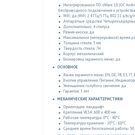
Интегрированное ПО: iiWare 10 (ОС Andr
беспроводного подключения к устройства
WiFi: да (WiFi: 2,4 ГГц/5 ГГц, 802.11 a/b/g
Аппаратные средства: Четырехъядерный 
Дополнительно: 4 стилуса
Режим киоска: да
Максимальное (неперерывное) время ра
Толщина стекла: 3 мм
Твердость стекла: 7H
Корпус: металлический
Блокировка экранного меню: да
ОСНОВНОЕ
Языки экранного меню: EN, DE, FR, ES, IT, RU
Кнопки управления: Питание, Индикатор
Уменьшение голубого свечения: да
Гарантия: 5 лет
МЕХАНИЧЕСКИЕ ХАРАКТЕРИСТИКИ
Ориентация: ландшафт
Крепление VESA: 600 x 400 мм
Рабочая температура: 0°C - 40°C
Температура хранения: - 20°C - 60°C
Среднее время безотказной работы: 50