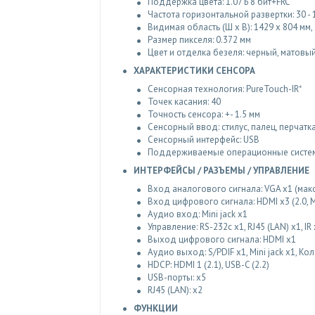
Поддержка цвета: 1.07 Б 8 бит+FRC
Частота горизонтальной развертки: 30 - 
Видимая область (Ш x В): 1429 x 804 мм, 
Размер пикселя: 0.372 мм
Цвет и отделка безеля: черный, матовы
ХАРАКТЕРИСТИКИ СЕНСОРА
Сенсорная технология: PureTouch-IR⁺
Точек касания: 40
Точность сенсора: +- 1.5 мм
Сенсорный ввод: стилус, палец, перчатк
Сенсорный интерфейс: USB
Поддерживаемые операционные системы:
ИНТЕРФЕЙСЫ / РАЗЪЕМЫ / УПРАВЛЕНИЕ
Вход аналогового сигнала: VGA x1 (макс.
Вход цифрового сигнала: HDMI x3 (2.0, Ма
Аудио вход: Mini jack x1
Управление: RS-232c x1, RJ45 (LAN) x1, IR
Выход цифрового сигнала: HDMI x1
Аудио выход: S/PDIF x1, Mini jack x1, Кол
HDCP: HDMI 1 (2.1), USB-C (2.2)
USB-порты: x5
RJ45 (LAN): x2
ФУНКЦИИ