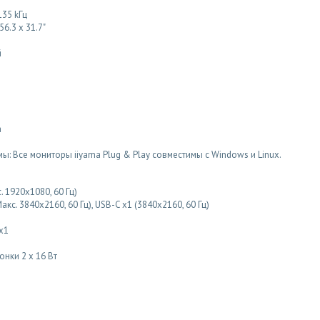
135 kГц
56.3 x 31.7"
й
а
 Все мониторы iiyama Plug & Play совместимы с Windows и Linux.
 1920x1080, 60 Гц)
кс. 3840x2160, 60 Гц), USB-C x1 (3840x2160, 60 Гц)
 x1
онки 2 x 16 Вт