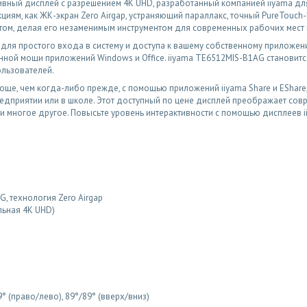
вный дисплей с разрешением 4K UHD, разработанный компанией iiyama дл
м, как ЖК-экран Zero Airgap, устраняющий параллакс, точный PureTouch-IR, i
том, делая его незаменимым инструментом для современных рабочих мест
для простого входа в систему и доступа к вашему собственному приложен
ой мощи приложений Windows и Office. iiyama TE6512MIS-B1AG становитс
ользователей.
ще, чем когда-либо прежде, с помощью приложений iiyama Share и EShare
едприятии или в школе. Этот доступный по цене дисплей преображает сов
 многое другое. Повысьте уровень интерактивности с помощью дисплеев i
G, технология Zero Airgap
льная 4K UHD)
9° (право/лево), 89°/89° (вверх/вниз)