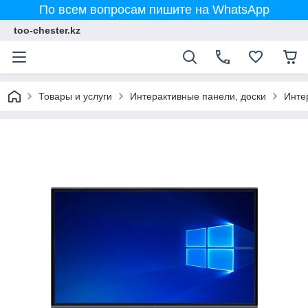
По всем вопросам пишите на WhatsApp
too-chester.kz
Товары и услуги
Интерактивные панели, доски
Инте