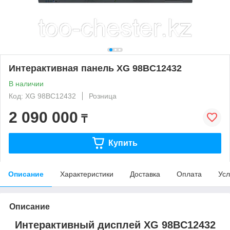
Интерактивная панель XG 98BC12432
В наличии
Код: XG 98BC12432
Розница
2 090 000
₸
Купить
Описание
Характеристики
Доставка
Оплата
Усл
Описание
Интерактивный дисплей XG 98BC12432