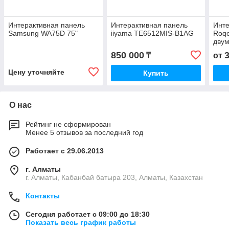
Интерактивная панель
Интерактивная панель
Инте
Samsung WA75D 75"
iiyama TE6512MIS-B1AG
Roqe
дву
ком
850 000
₸
от
Цену уточняйте
Купить
О нас
Рейтинг не сформирован
Менее 5 отзывов за последний год
Работает с 29.06.2013
г. Алматы
г. Алматы, Кабанбай батыра 203, Алматы, Казахстан
Контакты
Сегодня работает с 09:00 до 18:30
Показать весь график работы