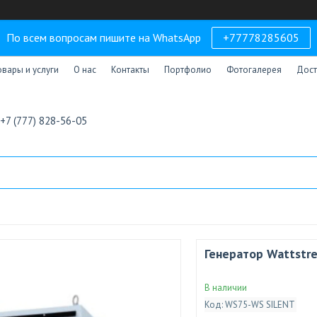
По всем вопросам пишите на WhatsApp
+77778285605
овары и услуги
О нас
Контакты
Портфолио
Фотогалерея
Дост
+7 (777) 828-56-05
Генератор Wattstr
В наличии
Код:
WS75-WS SILENT