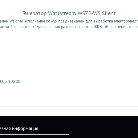
Генератор Wattstream WS75-WS Silent
лем Weichai исполнение кожух предназначен для выработки электроэнерги
ковской и IT-сферах, для решения различных задач ЖКХ, обеспечения эне
00 x 100,00
езная информация