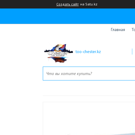
Создать сайт
на Satu.kz
Главная
Т
too-chester.kz