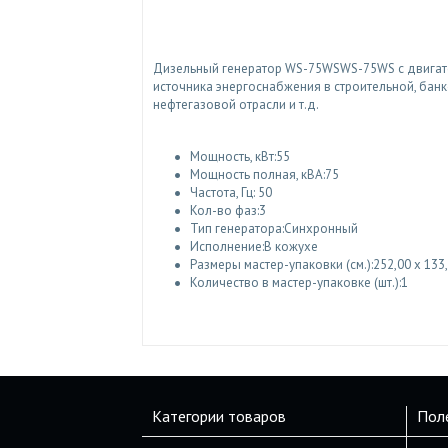
Дизельный генератор WS-75WSWS-75WS с двигате
источника энергоснабжения в строительной, бан
нефтегазовой отрасли и т.д.
Мощность, кВт:55
Мощность полная, кВА:75
Частота, Гц: 50
Кол-во фаз:3
Тип генератора:Синхронный
Исполнение:В кожухе
Размеры мастер-упаковки (см.):252,00 x 133,
Количество в мастер-упаковке (шт.):1
Категории товаров
Пол