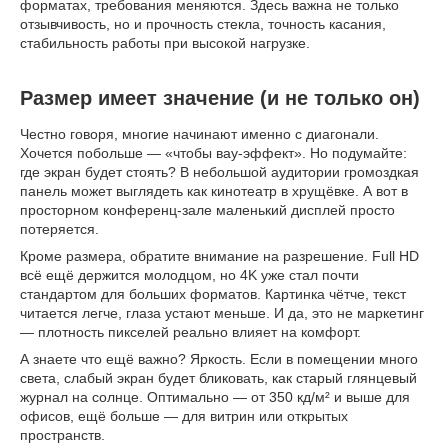
форматах, требования меняются. Здесь важна не только
отзывчивость, но и прочность стекла, точность касания,
стабильность работы при высокой нагрузке.
Размер имеет значение (и не только он)
Честно говоря, многие начинают именно с диагонали.
Хочется побольше — «чтобы вау-эффект». Но подумайте:
где экран будет стоять? В небольшой аудитории громоздкая
панель может выглядеть как кинотеатр в хрущёвке. А вот в
просторном конференц-зале маленький дисплей просто
потеряется.
Кроме размера, обратите внимание на разрешение. Full HD
всё ещё держится молодцом, но 4K уже стал почти
стандартом для больших форматов. Картинка чётче, текст
читается легче, глаза устают меньше. И да, это не маркетинг
— плотность пикселей реально влияет на комфорт.
А знаете что ещё важно? Яркость. Если в помещении много
света, слабый экран будет бликовать, как старый глянцевый
журнал на солнце. Оптимально — от 350 кд/м² и выше для
офисов, ещё больше — для витрин или открытых
пространств.